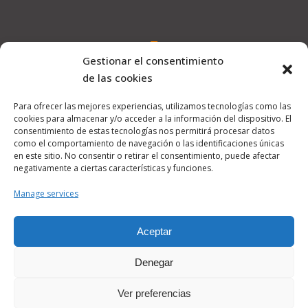
Gestionar el consentimiento
hola@pelutipelat.com
de las cookies
Para ofrecer las mejores experiencias, utilizamos tecnologías como las
cookies para almacenar y/o acceder a la información del dispositivo. El
consentimiento de estas tecnologías nos permitirá procesar datos
Carrer Major, 18, 03749 Jesus Pobre, Alicante
como el comportamiento de navegación o las identificaciones únicas
en este sitio. No consentir o retirar el consentimiento, puede afectar
negativamente a ciertas características y funciones.
Manage services
© Copyright 2023 PelutiPelat. Todos los derechos reservados.
Diseño por TH
Aceptar
Política de cockies
Política de privacidad
Aviso Legal
Denegar
Ver preferencias