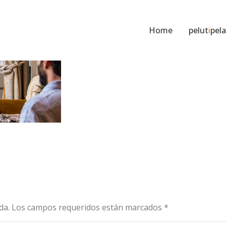
Home
pelut
i
pela
cada. Los campos requeridos están marcados
*